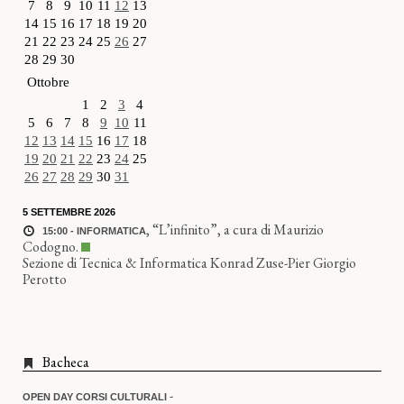
7
8
9
10
11
12
13
14
15
16
17
18
19
20
21
22
23
24
25
26
27
28
29
30
Ottobre
1
2
3
4
5
6
7
8
9
10
11
12
13
14
15
16
17
18
19
20
21
22
23
24
25
26
27
28
29
30
31
5 SETTEMBRE 2026
,
“L’infinito”, a cura di Maurizio
15:00 - INFORMATICA
Codogno.
Sezione di Tecnica & Informatica Konrad Zuse-Pier Giorgio
Perotto
Bacheca
-
OPEN DAY CORSI CULTURALI