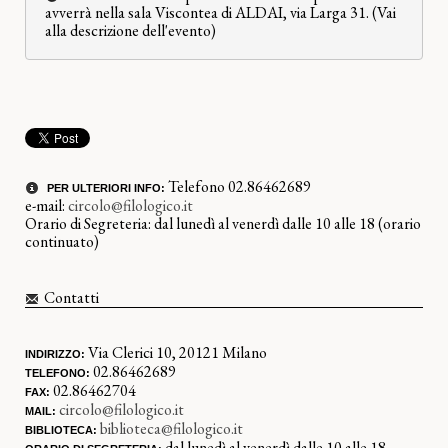
avverrà nella sala Viscontea di ALDAI, via Larga 31. (Vai
alla descrizione dell'evento)
Telefono 02.86462689
PER ULTERIORI INFO:
e-mail:
circolo@filologico.it
Orario di Segreteria: dal lunedì al venerdì dalle 10 alle 18 (orario
continuato)
Contatti
Via Clerici 10, 20121 Milano
INDIRIZZO:
02.86462689
TELEFONO:
02.86462704
FAX:
circolo@filologico.it
MAIL:
biblioteca@filologico.it
BIBLIOTECA:
dal lunedì al venerdì dalle 10 alle 18