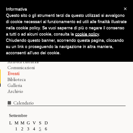
×
Informativa
Questo sito o gli strumenti terzi da questo utilizzati si avvalgono
di cookie necessari al funzionamento ed utili alle finalità illustrate
nella cookie policy. Se vuoi saperne di più o negare il consenso
a tutti o ad alcuni cookie, consulta la
cookie policy
.
Chiudendo questo banner, scorrendo questa pagina, cliccando
Home
su un link o proseguendo la navigazione in altra maniera,
Il Filologico
acconsenti all’uso dei cookie.
Corsi di lingue
Attività culturali
Comunicazioni
Eventi
Biblioteca
Galleria
Archivio
Calendario
Settembre
L
M
M
G
V
S
D
1
2
3
4
5
6