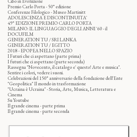
Cibo in Evoluzione
Premio Carlo Porta - 50° edizione
Conferenze Filologico - Museo Martinitt
ADOLESCENZA E DISCONTINUITA'
49° EDIZIONE PREMIO CARLO PORTA
MILANO: IL LINGUAGGIO DEGLI ANNI '60 - il
DOCUFILM
GENERATION TU / SRI LANKA
GENERATION TU / EGITTO
2018 - EPOPEA NELLO SPAZIO
I Futuri che ci aspettano (parte prima)
I futuri che ci aspettano (parte seconda)
Rassegna "Novecento, il catalogo e' questo! Arte e musica".
Sentire i colori, vedere i suoni.
Celebrazioni del 150° anniversario della fondazione dell'Ente
"Geopolitica" Il mondo in trasformazione
"Ucraina è Ucraina" - Storia, Arte, Musica, Letteratura e
Cinema
Su Youtube
Il grande cinema - parte prima
Il grande cinema - parte seconda