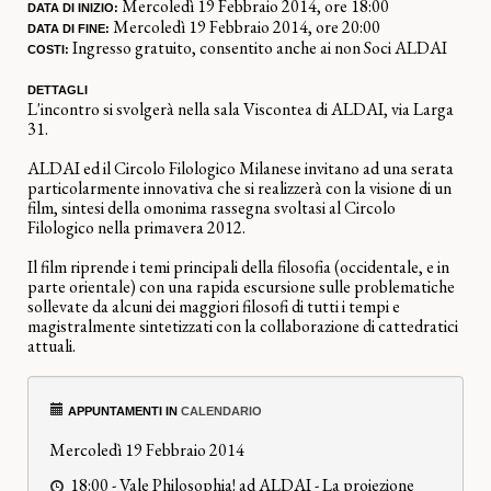
Mercoledì 19 Febbraio 2014, ore 18:00
DATA DI INIZIO:
Mercoledì 19 Febbraio 2014, ore 20:00
DATA DI FINE:
Ingresso gratuito, consentito anche ai non Soci ALDAI
COSTI:
DETTAGLI
L'incontro si svolgerà nella sala Viscontea di ALDAI, via Larga
31.
ALDAI ed il Circolo Filologico Milanese invitano ad una serata
particolarmente innovativa che si realizzerà con la visione di un
film, sintesi della omonima rassegna svoltasi al Circolo
Filologico nella primavera 2012.
Il film riprende i temi principali della filosofia (occidentale, e in
parte orientale) con una rapida escursione sulle problematiche
sollevate da alcuni dei maggiori filosofi di tutti i tempi e
magistralmente sintetizzati con la collaborazione di cattedratici
attuali.
APPUNTAMENTI IN
CALENDARIO
Mercoledì 19 Febbraio 2014
18:00 -
Vale Philosophia! ad ALDAI
-
La proiezione