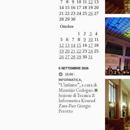
7
8
9
10
11
12
13
14
15
16
17
18
19
20
21
22
23
24
25
26
27
28
29
30
Ottobre
1
2
3
4
5
6
7
8
9
10
11
12
13
14
15
16
17
18
19
20
21
22
23
24
25
26
27
28
29
30
31
5 SETTEMBRE 2026
15:00 -
,
INFORMATICA
“L’infinito”, a cura di
Maurizio Codogno.
Sezione di Tecnica &
Informatica Konrad
Zuse-Pier Giorgio
Perotto