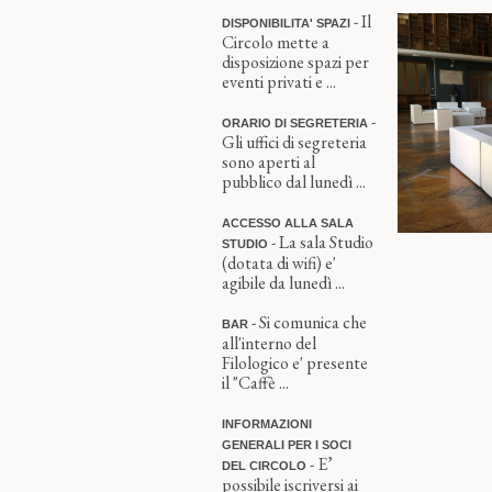
- Il
DISPONIBILITA' SPAZI
Circolo mette a
disposizione spazi per
eventi privati e ...
-
ORARIO DI SEGRETERIA
Gli uffici di segreteria
sono aperti al
pubblico dal lunedì ...
ACCESSO ALLA SALA
- La sala Studio
STUDIO
(dotata di wifi) e'
agibile da lunedì ...
- Si comunica che
BAR
all'interno del
Filologico e' presente
il "Caffè ...
INFORMAZIONI
GENERALI PER I SOCI
- E’
DEL CIRCOLO
possibile iscriversi ai