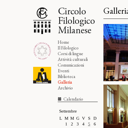
Galler
Home
Il Filologico
Corsi di lingue
Attività culturali
Comunicazioni
Eventi
Biblioteca
Galleria
Archivio
Rassegna
Calendario
Settembre
L
M
M
G
V
S
D
1
2
3
4
5
6