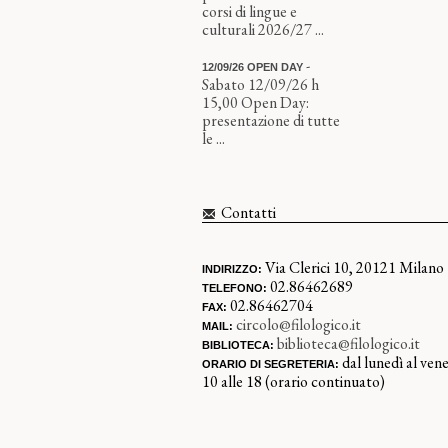
corsi di lingue e
culturali 2026/27 ...
-
12/09/26 OPEN DAY
Sabato 12/09/26 h
15,00 Open Day:
presentazione di tutte
le ...
Contatti
Via Clerici 10, 20121 Milano
INDIRIZZO:
02.86462689
TELEFONO:
02.86462704
FAX:
circolo@filologico.it
MAIL:
biblioteca@filologico.it
BIBLIOTECA:
dal lunedì al vene
ORARIO DI SEGRETERIA:
10 alle 18 (orario continuato)