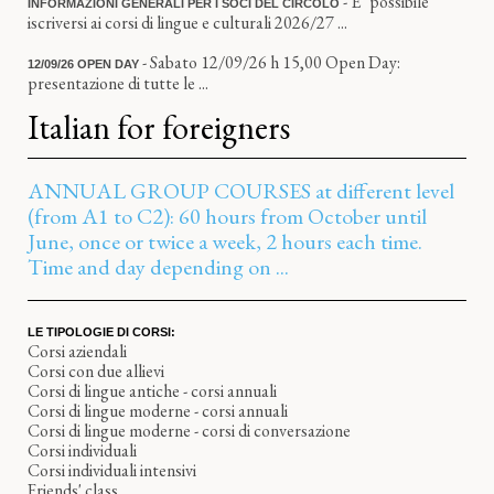
- E’ possibile
INFORMAZIONI GENERALI PER I SOCI DEL CIRCOLO
iscriversi ai corsi di lingue e culturali 2026/27 ...
- Sabato 12/09/26 h 15,00 Open Day:
12/09/26 OPEN DAY
presentazione di tutte le ...
Italian for foreigners
ANNUAL GROUP COURSES at different level
(from A1 to C2): 60 hours from October until
June, once or twice a week, 2 hours each time.
Time and day depending on ...
LE TIPOLOGIE DI CORSI:
Corsi aziendali
Corsi con due allievi
Corsi di lingue antiche - corsi annuali
Corsi di lingue moderne - corsi annuali
Corsi di lingue moderne - corsi di conversazione
Corsi individuali
Corsi individuali intensivi
Friends' class