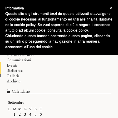
×
Informativa
Questo sito o gli strumenti terzi da questo utilizzati si avvalgono
di cookie necessari al funzionamento ed utili alle finalità illustrate
nella cookie policy. Se vuoi saperne di più o negare il consenso
a tutti o ad alcuni cookie, consulta la
cookie policy
.
Chiudendo questo banner, scorrendo questa pagina, cliccando
Home
su un link o proseguendo la navigazione in altra maniera,
Il Filologico
acconsenti all’uso dei cookie.
Corsi di lingue
Attività culturali
Comunicazioni
Eventi
Biblioteca
Galleria
Archivio
Calendario
Settembre
L
M
M
G
V
S
D
1
2
3
4
5
6