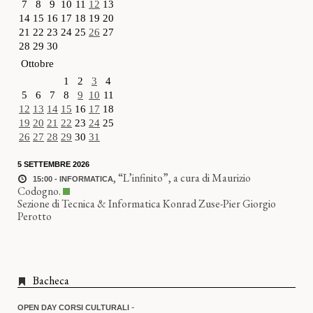
7
8
9
10
11
12
13
14
15
16
17
18
19
20
21
22
23
24
25
26
27
28
29
30
Ottobre
1
2
3
4
5
6
7
8
9
10
11
12
13
14
15
16
17
18
19
20
21
22
23
24
25
26
27
28
29
30
31
5 SETTEMBRE 2026
,
“L’infinito”, a cura di Maurizio
15:00 - INFORMATICA
Codogno.
Sezione di Tecnica & Informatica Konrad Zuse-Pier Giorgio
Perotto
Bacheca
-
OPEN DAY CORSI CULTURALI