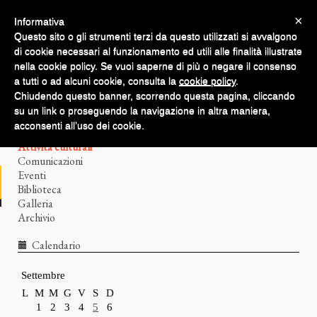
×
Informativa
Questo sito o gli strumenti terzi da questo utilizzati si avvalgono
di cookie necessari al funzionamento ed utili alle finalità illustrate
nella cookie policy. Se vuoi saperne di più o negare il consenso
a tutti o ad alcuni cookie, consulta la
cookie policy
.
Chiudendo questo banner, scorrendo questa pagina, cliccando
Home
su un link o proseguendo la navigazione in altra maniera,
Il Filologico
acconsenti all’uso dei cookie.
Corsi di lingue
Attività culturali
Comunicazioni
Eventi
Biblioteca
Galleria
Archivio
Calendario
Settembre
L
M
M
G
V
S
D
1
2
3
4
5
6